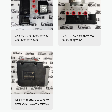
ABS Mazda 3, 8V61-2C405-
Módulo De ABS BMW F30,
AG, 8V612C405AG,
3451-6869725-01,
10.0212-0458.4, 10.0961-
3451686972501, 10.0220-
0115.3, 10021204584,
0409.4, 10022004094,
10096101153
6869726, 10.0916-0859.3,
10.0622-3722.1,
10091608593,
10062237221
ABS VW Beetle, 1C0907379,
6X0614517, 10.0947-0307.3,
10.0204-0222.4,
10094703073,