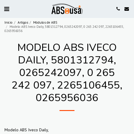
Início
Artigos
Módulos de ABS
Modelo ABS Iveco Daily, 5801312794, 0265242097, 0 265 242 097, 2265106455,
0265956036
MODELO ABS IVECO
DAILY, 5801312794,
0265242097, 0 265
242 097, 2265106455,
0265956036
Modelo ABS Iveco Daily,