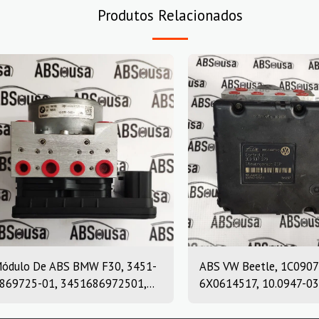
Produtos Relacionados
ódulo De ABS BMW F30, 3451-
ABS VW Beetle, 1C0907
869725-01, 3451686972501,
6X0614517, 10.0947-03
0.0220-0409.4, 10022004094,
10.0204-0222.4, 10094
869726, 10.0916-0859.3,
10020402224