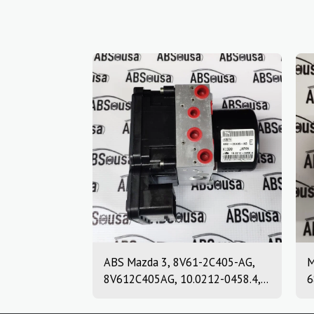
ABS Mazda 3, 8V61-2C405-AG,
M
8V612C405AG, 10.0212-0458.4,
6
10.0961-0115.3, 10021204584,
1
10096101153
6