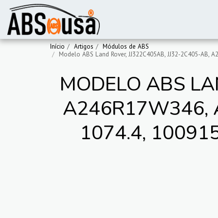
Início
Artigos
Módulos de ABS
Modelo ABS Land Rover, JJ322C405AB, JJ32-2C405-AB, A
MODELO ABS LAN
A246R17W346, A
1074.4, 10091