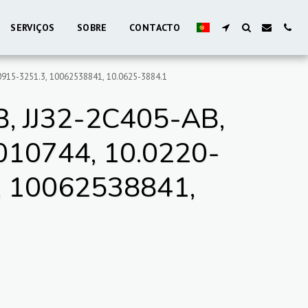
SERVIÇOS
SOBRE
CONTACTO
915-3251.3, 10062538841, 10.0625-3884.1
 JJ32-2C405-AB,
10744, 10.0220-
, 10062538841,