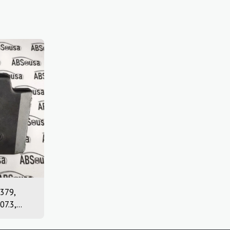
379,
07.3,
703073,