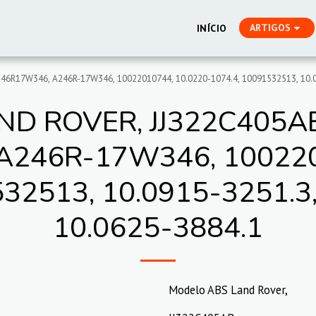
ARTIGOS
INÍCIO
246R17W346, A246R-17W346, 10022010744, 10.0220-1074.4, 10091532513, 10.0
D ROVER, JJ322C405AB,
246R-17W346, 100220
532513, 10.0915-3251.3
10.0625-3884.1
Modelo ABS Land Rover,