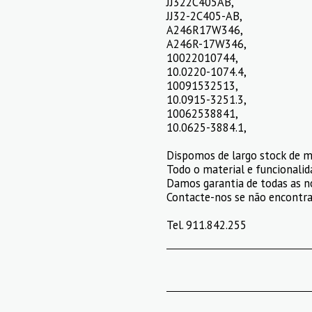
JJ322C405AB,
JJ32-2C405-AB,
A246R17W346,
A246R-17W346,
10022010744,
10.0220-1074.4,
10091532513,
10.0915-3251.3,
10062538841,
10.0625-3884.1,
Dispomos de largo stock de m
Todo o material e funcionalid
Damos garantia de todas as n
Contacte-nos se não encontrar
Tel. 911.842.255