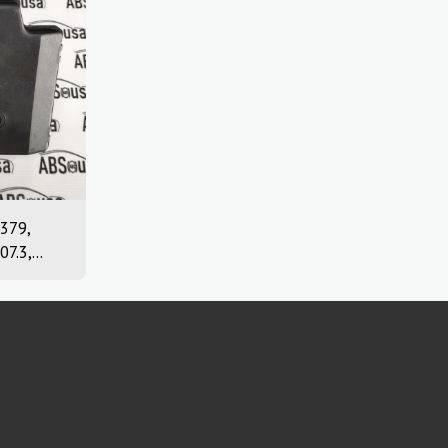
379,
07.3,
703073,