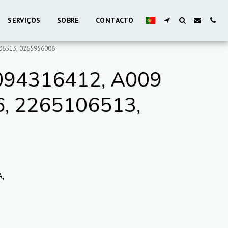
SERVIÇOS
SOBRE
CONTACTO
106513, 0265956006
94316412, A009
6, 2265106513,
A,