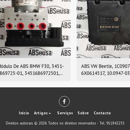
ódulo De ABS BMW F30, 3451-
ABS VW Beetle, 1C0907
869725-01, 3451686972501,
6X0614517, 10.0947-03
0.0220-0409.4, 10022004094,
10.0204-0222.4, 10094
869726, 10.0916-0859.3,
10020402224
0.0622-3722.1, 10091608593,
0062237221
Início
Artigos
Serviços
Sobre
Contacto
Direitos autorais © 2026 Todos os direitos reservados -
Tel. 911842255