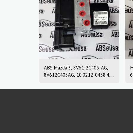
ABS Mazda 3, 8V61-2C405-AG,
M
8V612C405AG, 10.0212-0458.4,
6
10.0961-0115.3, 10021204584,
1
10096101153
6
1
1