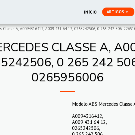
ARTIGOS
INÍCIO
 Classe A, A0094316412, A009 431 64 12, 0265242506, 0 265 242 506, 2265
RCEDES CLASSE A, A00
65242506, 0 265 242 50
0265956006
Modelo ABS Mercedes Classe 
A0094316412,
A009 431 64 12,
0265242506,
0 265 242 506,