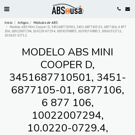
Início
Artigos
Módulos de ABS
Modelo ABS Mini Cooper D, 3451687710501, 3451-6877105-01, 6877106, 6 877
106, 10022007294, 10.0220-0729.4, 10091708853, 10.0917-0885.3, 10062532711,
10.0625-3271.1
MODELO ABS MINI
COOPER D,
3451687710501, 3451-
6877105-01, 6877106,
6 877 106,
10022007294,
10.0220-0729.4,