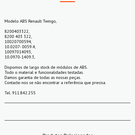
Modelo ABS Renault Twingo,
8200403322,
8200 403 322,
10020700594,
10.0207- 0059.4,
10097014093,
10.0970-1409.3,
Dispomos de largo stock de módulos de ABS.
Todo o material e funcionalidades testadas.
Damos garantia de todas as nossas peças.
Contacte-nos se não encontrar a referência que precisa.
Tel. 911.842.255