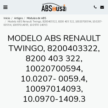
Início
Artigos
Módulos de ABS
Modelo ABS Renault Twingo, 8200403322, 8200 403 322, 10020700594, 10.0207-
0059.4, 10097014093, 10.0970-1409.3
MODELO ABS RENAULT
TWINGO, 8200403322,
8200 403 322,
10020700594,
10.0207- 0059.4,
10097014093,
10.0970-1409.3