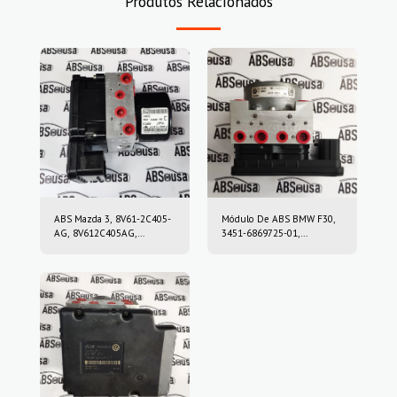
Produtos Relacionados
ABS Mazda 3, 8V61-2C405-
Módulo De ABS BMW F30,
AG, 8V612C405AG,
3451-6869725-01,
10.0212-0458.4, 10.0961-
3451686972501, 10.0220-
0115.3, 10021204584,
0409.4, 10022004094,
10096101153
6869726, 10.0916-0859.3,
10.0622-3722.1,
10091608593,
10062237221