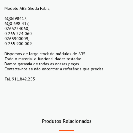
Modelo ABS Skoda Fabia,
6Q0698417,
6Q0 698 417,
0265224060,
0 265 224 060,
0265900009,
0 265 900 009,
Dispomos de largo stock de módulos de ABS.
Todo o material e funcionalidades testadas.
Damos garantia de todas as nossas peças.
Contacte-nos se não encontrar a referência que precisa.
Tel. 911.842.255
Produtos Relacionados