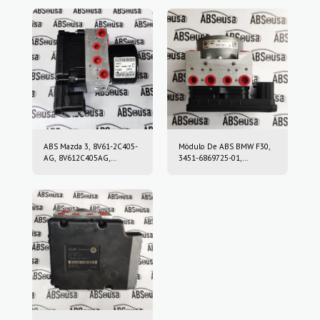
ABS Mazda 3, 8V61-2C405-
Módulo De ABS BMW F30,
AG, 8V612C405AG,
3451-6869725-01,
10.0212-0458.4, 10.0961-
3451686972501, 10.0220-
0115.3, 10021204584,
0409.4, 10022004094,
10096101153
6869726, 10.0916-0859.3,
10.0622-3722.1,
10091608593,
10062237221