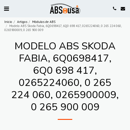
Início
Artigos
Módulos de ABS
Modelo ABS Skoda Fabia, 6Q0698417, 6Q0 698 417, 0265224060, 0 265 224 060,
0265900009, 0 265 900 009
MODELO ABS SKODA
FABIA, 6Q0698417,
6Q0 698 417,
0265224060, 0 265
224 060, 0265900009,
0 265 900 009