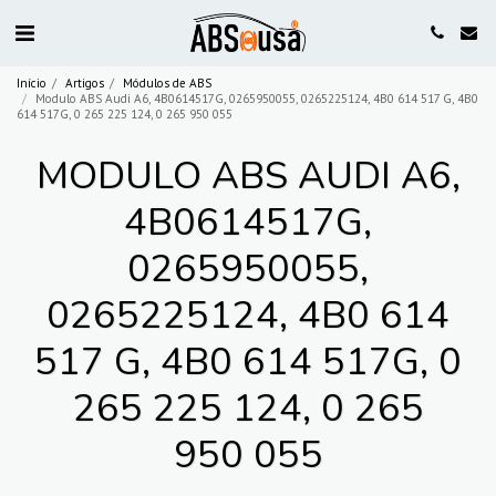
Início
Artigos
Módulos de ABS
Modulo ABS Audi A6, 4B0614517G, 0265950055, 0265225124, 4B0 614 517 G, 4B0
614 517G, 0 265 225 124, 0 265 950 055
MODULO ABS AUDI A6,
4B0614517G,
0265950055,
0265225124, 4B0 614
517 G, 4B0 614 517G, 0
265 225 124, 0 265
950 055