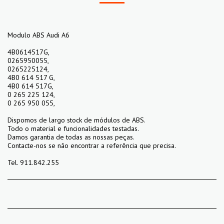
Modulo ABS Audi A6
4B0614517G,
0265950055,
0265225124,
4B0 614 517 G,
4B0 614 517G,
0 265 225 124,
0 265 950 055,
Dispomos de largo stock de módulos de ABS.
Todo o material e funcionalidades testadas.
Damos garantia de todas as nossas peças.
Contacte-nos se não encontrar a referência que precisa.
Tel. 911.842.255