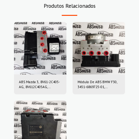
Produtos Relacionados
ABS Mazda 3, 8V61-2C405-
Módulo De ABS BMW F30,
AG, 8V612C405AG,
3451-6869725-01,
10.0212-0458.4, 10.0961-
3451686972501, 10.0220-
0115.3, 10021204584,
0409.4, 10022004094,
10096101153
6869726, 10.0916-0859.3,
10.0622-3722.1,
10091608593,
10062237221