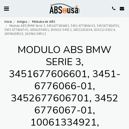
Início
Artigos
Módulos de ABS
Modulo ABS BMW Serie 3, 3451677606601, 3451-6776066-01, 3452677606701,
3452 6776067-01, 10061334921, 10.0613-3492.1, 10021201024, 10.0212-0102.4,
10096108513, 10.0961-0851.3
MODULO ABS BMW
SERIE 3,
3451677606601, 3451-
6776066-01,
3452677606701, 3452
6776067-01,
10061334921,