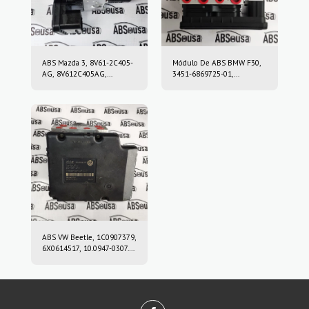
ABS Mazda 3, 8V61-2C405-
Módulo De ABS BMW F30,
AG, 8V612C405AG,
3451-6869725-01,
10.0212-0458.4, 10.0961-
3451686972501, 10.0220-
0115.3, 10021204584,
0409.4, 10022004094,
10096101153
6869726, 10.0916-0859.3,
10.0622-3722.1,
10091608593,
10062237221
ABS VW Beetle, 1C0907379,
6X0614517, 10.0947-0307.3,
10.0204-0222.4,
10094703073,
10020402224