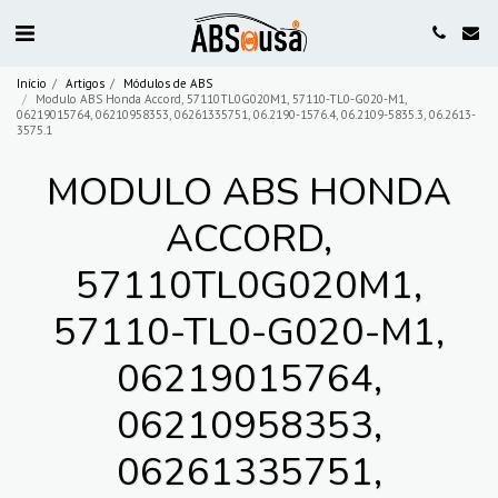
Início
Artigos
Módulos de ABS
Modulo ABS Honda Accord, 57110TL0G020M1, 57110-TL0-G020-M1,
06219015764, 06210958353, 06261335751, 06.2190-1576.4, 06.2109-5835.3, 06.2613-
3575.1
MODULO ABS HONDA
ACCORD,
57110TL0G020M1,
57110-TL0-G020-M1,
06219015764,
06210958353,
06261335751,