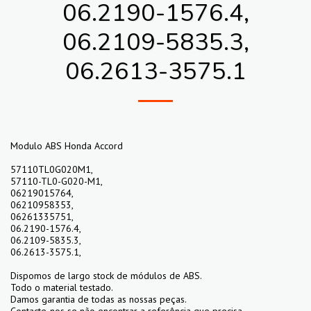
06.2190-1576.4,
06.2109-5835.3,
06.2613-3575.1
Modulo ABS Honda Accord
57110TL0G020M1,
57110-TL0-G020-M1,
06219015764,
06210958353,
06261335751,
06.2190-1576.4,
06.2109-5835.3,
06.2613-3575.1,
Dispomos de largo stock de módulos de ABS.
Todo o material testado.
Damos garantia de todas as nossas peças.