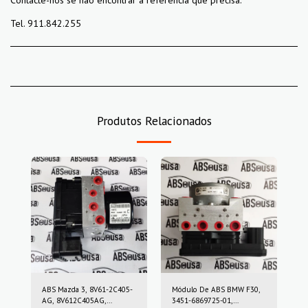
Contacte-nos se não encontrar a referência que precisa.
Tel. 911.842.255
Produtos Relacionados
ABS Mazda 3, 8V61-2C405-
Módulo De ABS BMW F30,
AG, 8V612C405AG,
3451-6869725-01,