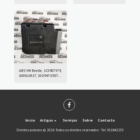
10.0212-0458.4, 10.0961-
3451686972501, 10.0220-
0115.3, 10021204584,
0409.4, 10022004094,
10096101153
6869726, 10.0916-0859.3,
10.0622-3722.1,
10091608593,
10062237221
ABS VW Beetle, 1C0907379,
6X0614517, 10.0947-0307.3,
10.0204-0222.4,
10094703073,
10020402224
Início
Artigos
Serviços
Sobre
Contacto
Direitos autorais © 2026 Todos os direitos reservados -
Tel. 911842255