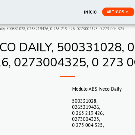
ARTIGOS
INÍCIO
ly, 500331028, 0265219426, 0 265 219 426, 0273004325, 0 273 004 325
O DAILY, 500331028, 0
6, 0273004325, 0 273 
Modulo ABS Iveco Daily
500331028,
0265219426,
0 265 219 426,
0273004325,
0 273 004 325,