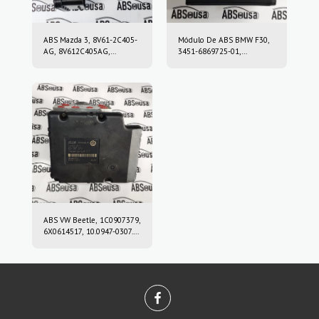
ABS Mazda 3, 8V61-2C405-
Módulo De ABS BMW F30,
AG, 8V612C405AG,
3451-6869725-01,
10.0212-0458.4, 10.0961-
3451686972501, 10.0220-
0115.3, 10021204584,
0409.4, 10022004094,
10096101153
6869726, 10.0916-0859.3,
10.0622-3722.1,
10091608593,
10062237221
ABS VW Beetle, 1C0907379,
6X0614517, 10.0947-0307.3,
10.0204-0222.4,
10094703073,
10020402224