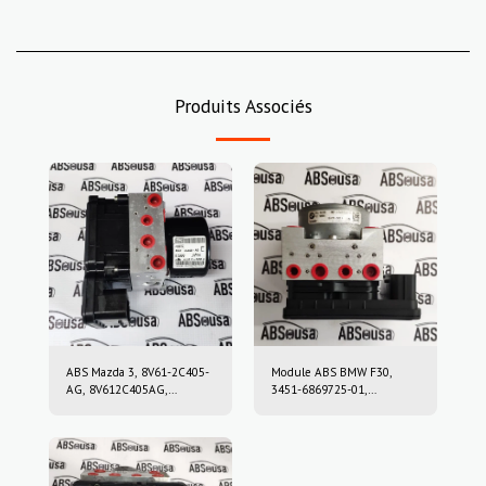
Produits Associés
ABS Mazda 3, 8V61-2C405-
Module ABS BMW F30,
AG, 8V612C405AG,
3451-6869725-01,
10.0212-0458.4, 10.0961-
3451686972501, 10.0220-
0115.3, 10021204584,
0409.4, 10022004094,
10096101153
6869726, 10.0916-0859.3,
10.0622-3722.1,
10091608593,