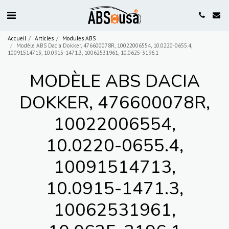
Accueil
Articles
Modules ABS
Modèle ABS Dacia Dokker, 476600078R, 10022006554, 10.0220-0655.4,
10091514713, 10.0915-1471.3, 10062531961, 10.0625-3196.1
MODÈLE ABS DACIA
DOKKER, 476600078R,
10022006554,
10.0220-0655.4,
10091514713,
10.0915-1471.3,
10062531961,