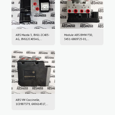
ABS Mazda 3, 8V61-2C405-
Module ABS BMW F30,
AG, 8V612C405AG,
3451-6869725-01,
10.0212-0458.4, 10.0961-
3451686972501, 10.0220-
0115.3, 10021204584,
0409.4, 10022004094,
10096101153
6869726, 10.0916-0859.3,
10.0622-3722.1,
10091608593,
10062237221
ABS VW Coccinelle,
1C0907379, 6X0614517,
10.0947-0307.3, 10.0204-
0222.4, 10094703073,