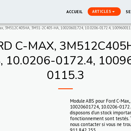
ARTICLES
ACCUEIL
SE
x, 3M512C405HA, 3M51-2C405-HA, 10020601724, 10.0206-0172.4, 1009600115
RD C-MAX, 3M512C405H
 10.0206-0172.4, 1009
0115.3
Module ABS pour Ford C-Max
10020601724, 10.0206-0172.
disposons d'un stock importan
fonctionnement sont testés. T
nous contacter si vous ne trou
911 842 255