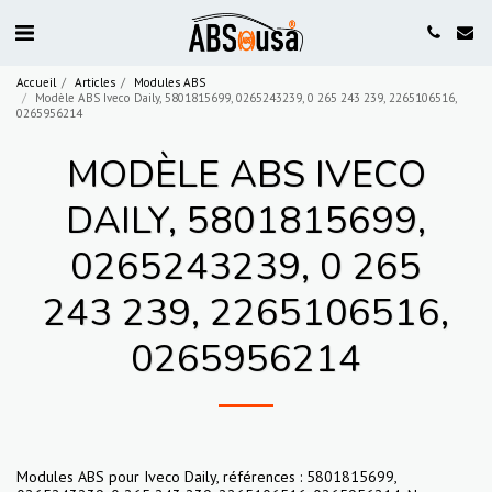
Accueil
Articles
Modules ABS
Modèle ABS Iveco Daily, 5801815699, 0265243239, 0 265 243 239, 2265106516,
0265956214
MODÈLE ABS IVECO
DAILY, 5801815699,
0265243239, 0 265
243 239, 2265106516,
0265956214
Modules ABS pour Iveco Daily, références : 5801815699,