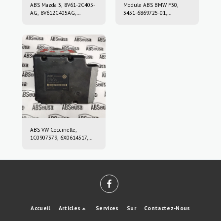
ABS Mazda 3, 8V61-2C405-
Module ABS BMW F30,
AG, 8V612C405AG,
3451-6869725-01,
10.0212-0458.4, 10.0961-
3451686972501, 10.0220-
0115.3, 10021204584,
0409.4, 10022004094,
10096101153
6869726, 10.0916-0859.3,
10.0622-3722.1,
10091608593,
10062237221
ABS VW Coccinelle,
1C0907379, 6X0614517,
10.0947-0307.3, 10.0204-
0222.4, 10094703073,
10020402224
Accueil
Articles
Services
Sur
Contactez-Nous