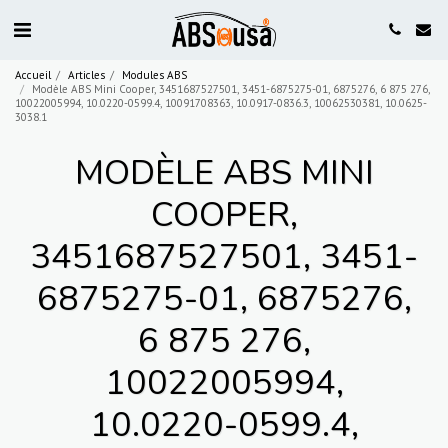
Accueil
Articles
Modules ABS
Modèle ABS Mini Cooper, 3451687527501, 3451-6875275-01, 6875276, 6 875 276,
10022005994, 10.0220-0599.4, 10091708363, 10.0917-0836.3, 10062530381, 10.0625-
3038.1
MODÈLE ABS MINI
COOPER,
3451687527501, 3451-
6875275-01, 6875276,
6 875 276,
10022005994,
10.0220-0599.4,