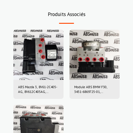
Produits Associés
ABS Mazda 3, 8V61-2C405-
Module ABS BMW F30,
AG, 8V612C405AG,
3451-6869725-01,
10.0212-0458.4, 10.0961-
3451686972501, 10.0220-
0115.3, 10021204584,
0409.4, 10022004094,
10096101153
6869726, 10.0916-0859.3,
10.0622-3722.1,
10091608593,
10062237221