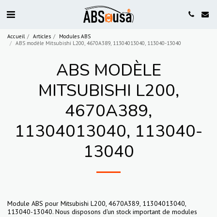
Accueil
Articles
Modules ABS
ABS modèle Mitsubishi L200, 4670A389, 11304013040, 113040-13040
ABS MODÈLE
MITSUBISHI L200,
4670A389,
11304013040, 113040-
13040
Module ABS pour Mitsubishi L200, 4670A389, 11304013040,
113040-13040. Nous disposons d'un stock important de modules