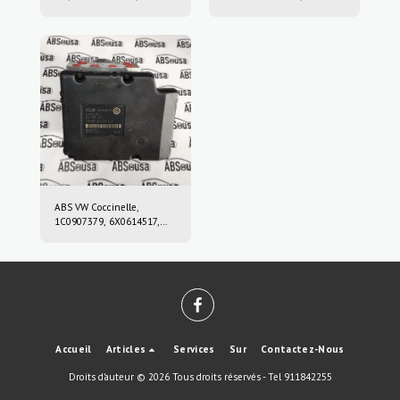
10.0212-0458.4, 10.0961-
3451686972501, 10.0220-
0115.3, 10021204584,
0409.4, 10022004094,
10096101153
6869726, 10.0916-0859.3,
10.0622-3722.1,
10091608593,
10062237221
ABS VW Coccinelle,
1C0907379, 6X0614517,
10.0947-0307.3, 10.0204-
0222.4, 10094703073,
10020402224
Accueil
Articles
Services
Sur
Contactez-Nous
Droits d'auteur © 2026 Tous droits réservés -
Tel 911842255