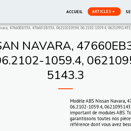
ARTICLES
ACCUEIL
SE
vara, 47660EB33A, 47660 EB33A, 06210210594, 06.2102-1059.4, 06210951433,
AN NAVARA, 47660EB3
6.2102-1059.4, 062109
5143.3
Modèle ABS Nissan Navara, 
06.2102-1059.4, 06210951433
important de modules ABS. To
garantissons toutes nos pièce
référence dont vous avez beso