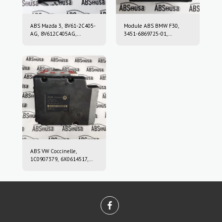
ABS Mazda 3, 8V61-2C405-
Module ABS BMW F30,
AG, 8V612C405AG,
3451-6869725-01,
10.0212-0458.4, 10.0961-
3451686972501, 10.0220-
0115.3, 10021204584,
0409.4, 10022004094,
10096101153
6869726, 10.0916-0859.3,
10.0622-3722.1,
10091608593,
10062237221
ABS VW Coccinelle,
1C0907379, 6X0614517,
10.0947-0307.3, 10.0204-
0222.4, 10094703073,
10020402224