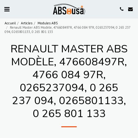
Accueil
Articles
Modules ABS
Renault Master ABS Modèle, 476608497R, 4766 084 97R, 0265237094, 0 265 237
094, 0265801133, 0 265 801 133
RENAULT MASTER ABS
MODÈLE, 476608497R,
4766 084 97R,
0265237094, 0 265
237 094, 0265801133,
0 265 801 133