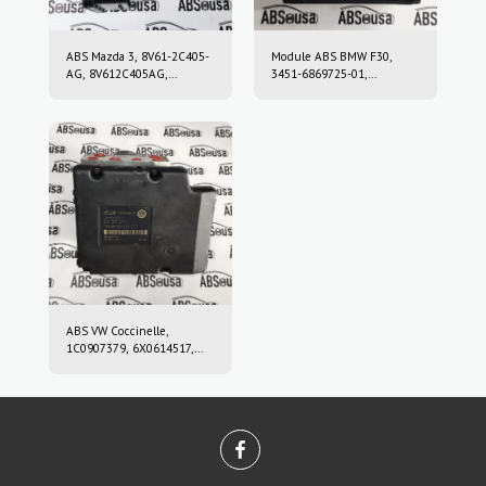
ABS Mazda 3, 8V61-2C405-
Module ABS BMW F30,
AG, 8V612C405AG,
3451-6869725-01,
10.0212-0458.4, 10.0961-
3451686972501, 10.0220-
0115.3, 10021204584,
0409.4, 10022004094,
10096101153
6869726, 10.0916-0859.3,
10.0622-3722.1,
10091608593,
10062237221
ABS VW Coccinelle,
1C0907379, 6X0614517,
10.0947-0307.3, 10.0204-
0222.4, 10094703073,
10020402224