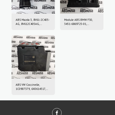
ABS Mazda 3, 8V61-2C405-
Module ABS BMW F30,
AG, 8V612C405AG,
3451-6869725-01,
10.0212-0458.4, 10.0961-
3451686972501, 10.0220-
0115.3, 10021204584,
0409.4, 10022004094,
10096101153
6869726, 10.0916-0859.3,
10.0622-3722.1,
10091608593,
10062237221
ABS VW Coccinelle,
1C0907379, 6X0614517,
10.0947-0307.3, 10.0204-
0222.4, 10094703073,
10020402224