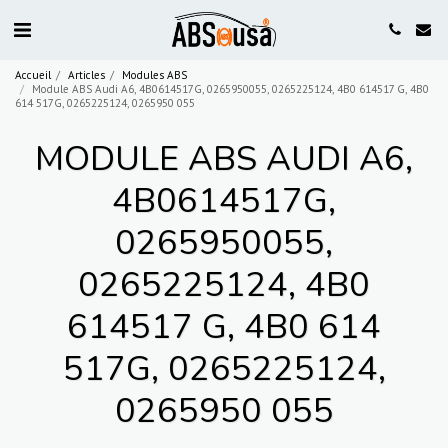
Accueil
Articles
Modules ABS
Module ABS Audi A6, 4B0614517G, 0265950055, 0265225124, 4B0 614517 G, 4B0
614 517G, 0265225124, 0265950 055
MODULE ABS AUDI A6,
4B0614517G,
0265950055,
0265225124, 4B0
614517 G, 4B0 614
517G, 0265225124,
0265950 055