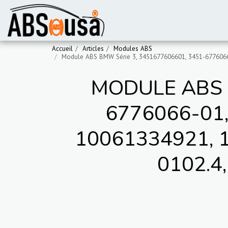
Accueil
Articles
Modules ABS
Module ABS BMW Série 3, 3451677606601, 3451-6776066-
MODULE ABS B
6776066-01,
10061334921, 1
0102.4