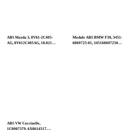
ABS Mazda 3, 8V61-2C405-
Module ABS BMW F30, 3451-
AG, 8V612C405AG, 10.0212-
6869725-01, 3451686972501,
0458.4, 10.0961-0115.3,
10.0220-0409.4, 10022004094,
10021204584, 10096101153
6869726, 10.0916-0859.3,
10.0622-3722.1, 10091608593,
10062237221
ABS VW Coccinelle,
1C0907379, 6X0614517,