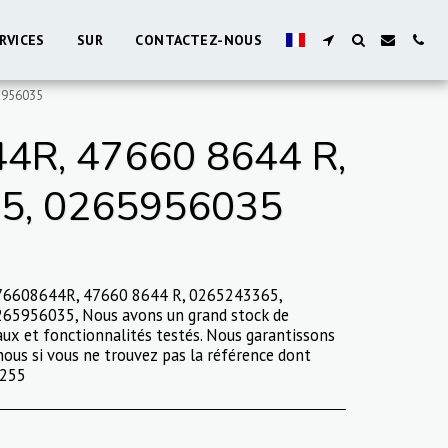
RVICES
SUR
CONTACTEZ-NOUS
5956035
4R, 47660 8644 R,
5, 0265956035
476608644R, 47660 8644 R, 0265243365,
65956035, Nous avons un grand stock de
ux et fonctionnalités testés. Nous garantissons
nous si vous ne trouvez pas la référence dont
.255