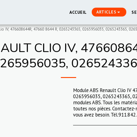
ARTICLES
ACCUEIL
SE
lio IV, 476608644R, 47660 8644 R, 0265243365, 0265956035, 0265243365, 026
LT CLIO IV, 47660864
0265956035, 026524336
Module ABS Renault Clio IV 
0265956035, 0265243365, 02
modules ABS. Tous les matéria
toutes nos pièces. Contactez-
vous avez besoin. Tél.911.842