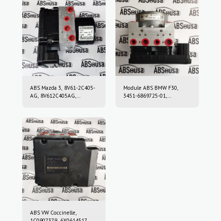
ABS Mazda 3, 8V61-2C405-
Module ABS BMW F30,
AG, 8V612C405AG,
3451-6869725-01,
10.0212-0458.4, 10.0961-
3451686972501, 10.0220-
0115.3, 10021204584,
0409.4, 10022004094,
10096101153
6869726, 10.0916-0859.3,
10.0622-3722.1,
10091608593,
10062237221
ABS VW Coccinelle,
1C0907379, 6X0614517,